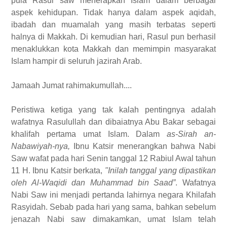
pula Rasul saw menerapkan Islam dalam berbagai
aspek kehidupan. Tidak hanya dalam aspek aqidah,
ibadah dan muamalah yang masih terbatas seperti
halnya di Makkah. Di kemudian hari, Rasul pun berhasil
menaklukkan kota Makkah dan memimpin masyarakat
Islam hampir di seluruh jazirah Arab.
Jamaah Jumat rahimakumullah....
Peristiwa ketiga yang tak kalah pentingnya adalah
wafatnya Rasulullah dan dibaiatnya Abu Bakar sebagai
khalifah pertama umat Islam. Dalam
as-Sirah an-
Nabawiyah-nya,
Ibnu Katsir menerangkan bahwa Nabi
Saw wafat pada hari Senin tanggal 12 Rabiul Awal tahun
11 H. Ibnu Katsir berkata,
"Inilah tanggal yang dipastikan
oleh Al-Waqidi dan Muhammad bin Saad”
. Wafatnya
Nabi Saw ini menjadi pertanda lahirnya negara Khilafah
Rasyidah. Sebab pada hari yang sama, bahkan sebelum
jenazah Nabi saw dimakamkan, umat Islam telah