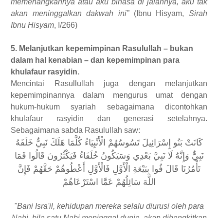
memenangkannya atau aku binasa di jalannya, aku tak
akan meninggalkan dakwah ini”
(Ibnu Hisyam,
Sirah
Ibnu Hisyam
, I/266)
5. Melanjutkan kepemimpinan Rasulullah – bukan
dalam hal kenabian – dan kepemimpinan para
khulafaur rasyidin.
Mencintai Rasullullah juga dengan melanjutkan
kepemimpinannya dalam mengurus umat dengan
hukum-hukum syariah sebagaimana dicontohkan
khulafaur rasyidin dan generasi setelahnya.
Sebagaimana sabda Rasulullah saw:
كَانَتْ بَنُو إِسْرَائِيلَ تَسُوسُهُمْ الْأَنْبِيَاءُ كُلَّمَا هَلَكَ نَبِيٌّ خَلَفَهُ
نَبِيٌّ وَإِنَّهُ لَا نَبِيَّ بَعْدِي وَسَيَكُونُ خُلَفَاءُ فَيَكْثُرُونَ قَالُوا فَمَا
تَأْمُرُنَا قَالَ فُوا بِبَيْعَةِ الْأَوَّلِ فَالْأَوَّلِ أَعْطُوهُمْ حَقَّهُمْ فَإِنَّ
اللَّهَ سَائِلُهُمْ عَمَّا اسْتَرْعَاهُمْ
"Bani Isra'il, kehidupan mereka selalu diurusi oleh para
Nabi, bila satu Nabi meninggal dunia, akan dibangkitkan