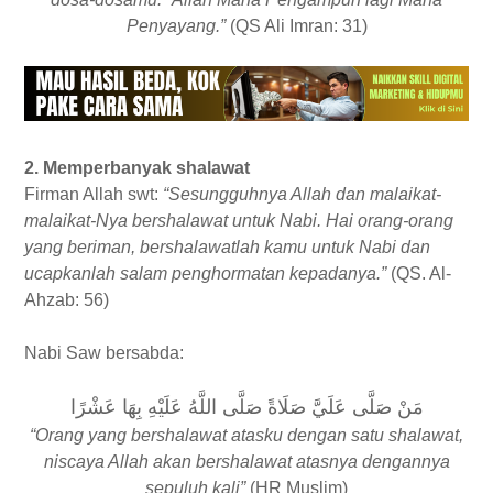
Penyayang.”
(QS Ali Imran: 31)
2. Memperbanyak shalawat
Firman Allah swt:
“Sesungguhnya Allah dan malaikat-
malaikat-Nya bershalawat untuk Nabi. Hai orang-orang
yang beriman, bershalawatlah kamu untuk Nabi dan
ucapkanlah salam penghormatan kepadanya.”
(QS. Al-
Ahzab: 56)
Nabi Saw bersabda:
مَنْ صَلَّى عَلَيَّ صَلَاةً صَلَّى اللَّهُ عَلَيْهِ بِهَا عَشْرًا
“Orang yang bershalawat atasku dengan satu shalawat,
niscaya Allah akan bershalawat atasnya dengannya
sepuluh kali”
(HR Muslim)